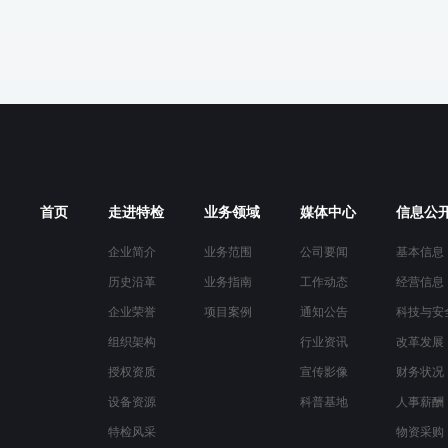
首页
走进特检
业务领域
媒体中心
信息公
企业简介
业务范围
公司要闻
基本信息
历史沿革
业务指南
工作动态
经营信息
企业荣誉
项目案例
通知公告
科技与安
组织架构
行业资讯
改革发展
授权资质
宣传影像
财务状况
设备资源
科普基地
人事薪酬
特检风采
物资采购