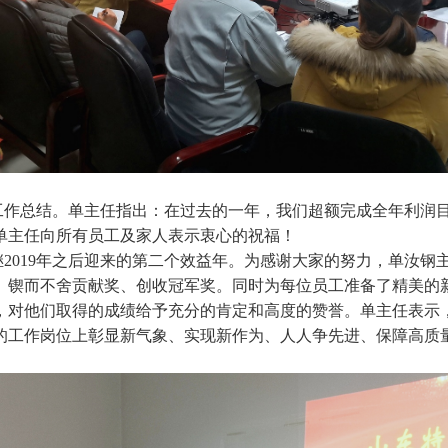
度工作总结。单主任指出：在过去的一年，我们超额完成全年利润目
单主任向所有员工及家人表示衷心的祝福！
2019年之后迎来的第二个效益年。为感谢大家的努力，单汝钢
、锲而不舍贡献奖、创收冠军奖。同时为每位员工准备了精美的
，对他们取得的成绩给予充分的肯定和高度的赞誉。单主任表示
的工作岗位上彰显新气象、实现新作为、
人
人争先进、保障高质