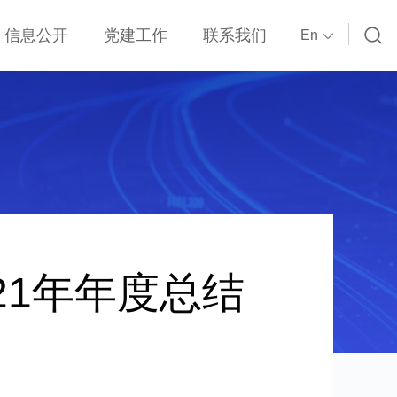
信息公开
党建工作
联系我们
En
基本信息
党建动态
经营信息
支部建设
科技与安全环保
制度文件
改革发展
指示精神
财务状况
廉政投诉
人事薪酬
21年年度总结
物资采购
应急处置
社会责任
承诺声明