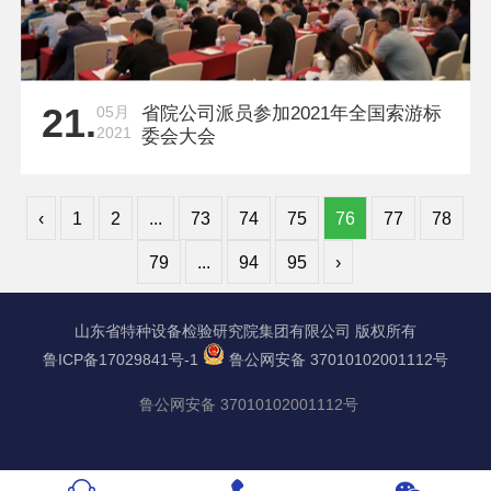
21.
05月
省院公司派员参加2021年全国索游标
2021
委会大会
‹
1
2
...
73
74
75
76
77
78
79
...
94
95
›
山东省特种设备检验研究院集团有限公司 版权所有
鲁ICP备17029841号-1
鲁公网安备 37010102001112号
鲁公网安备 37010102001112号